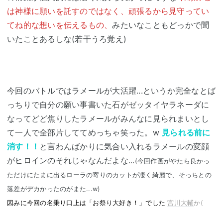
は神様に願いを託すのではなく、頑張るから見守ってい
てね的な想いを伝えるもの、
みたいなこともどっかで聞
いたことあるしな(若干うろ覚え)
今回のバトルではラメールが大活躍...というか完全なとば
っちりで自分の願い事書いた石がゼッタイヤラネーダに
なってどど焦りしたラメールがみんなに見られまいとし
て一人で全部片しててめっちゃ笑った。w
見られる前に
消す！！
と言わんばかりに気合い入れるラメールの変顔
がヒロインのそれじゃなんだよな...
(今回作画がやたら良かっ
ただけにたまに出るローラの寄りのカットが凄く綺麗で、そっちとの
落差がデカかったのがまた...w)
因みに今回の名乗り口上は「お祭り大好き！」でした
宮川大輔
か(