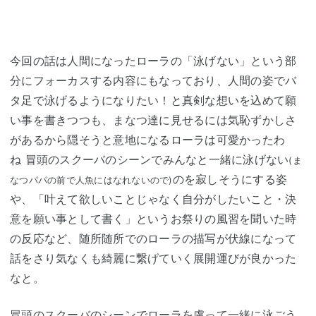
今回の話は人間になったローラの「泳げない」という部
分にフォーカスする内容にもなっており、人間の姿でバ
タ足で泳げるようになりたい！と真剣な想いを込めて願
い事を書きつつも、まなつ達に見せるには気恥ずかしさ
があるから隠そうと意地になるローラは可愛かったわ
ね 冒頭のスクーバのシーンでみんなと一緒に泳げない
(ま
のを寂しそうにする姿
なつパパの前で人魚にはなれないので)
や、「叶えて欲しいことじゃなく自分がしたいこと・決
意を願い事として書く」というお祭りの風習を聞いた時
の反応など、随所随所でのローラの描写が伏線になって
話をさり気なくも綺麗に繋げていく展開運びが良かった
なと。
冒頭のスクーバのシーンでローラを慮って一緒に泳ごう