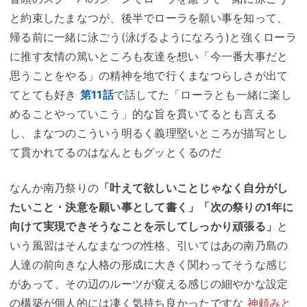
と約束したまなつが、後半でローラを願い事を知って、
帰る前に一緒に泳ごう(泳げるようになろう)と強くローラ
に推す友情の篤いところも友達を想い「今一番大事だと
思うことをやる」の精神を地で行くまなつらしさが出て
てとても好き
第11話
で話してた「ローラとも一緒に楽し
めることやっていこう」的な旨を貫いてるとも言える
し、まなつのこういう明るく義理堅いところが描写とし
て貫かれてるのはなんともグッとくるのだ
なんか南乃祭りの
「叶えて欲しいことじゃなく自分がし
たいこと・決意を願い事として書く」「次の祭りの1年に
向けて実現できそうなことを示してしっかり頑張る」
と
いう風習はそんなまなつの性格、引いてはあの南乃島の
人達の前向きな人格の形成に大きく関わってそうな感じ
があって、その辺のルーツが窺える感じの細やかな設定
の構築が個人的には凄く気持ち良かったですな
神頼みと