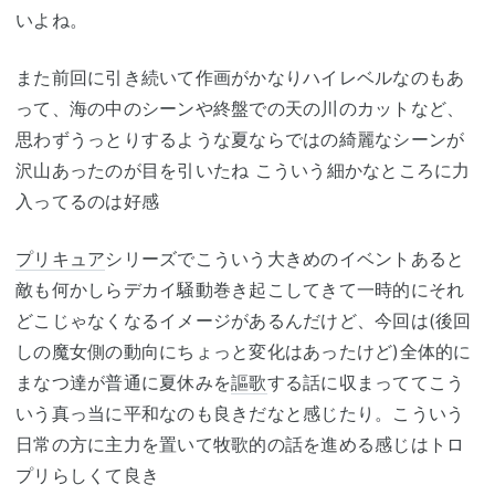
いよね。
また前回に引き続いて作画がかなりハイレベルなのもあ
って、海の中のシーンや終盤での天の川のカットなど、
思わずうっとりするような夏ならではの綺麗なシーンが
沢山あったのが目を引いたね こういう細かなところに力
入ってるのは好感
プリキュア
シリーズでこういう大きめのイベントあると
敵も何かしらデカイ騒動巻き起こしてきて一時的にそれ
どこじゃなくなるイメージがあるんだけど、今回は(後回
しの魔女側の動向にちょっと変化はあったけど)全体的に
まなつ達が普通に夏休みを
謳歌
する話に収まっててこう
いう真っ当に平和なのも良きだなと感じたり。こういう
日常の方に主力を置いて牧歌的の話を進める感じはトロ
プリらしくて良き